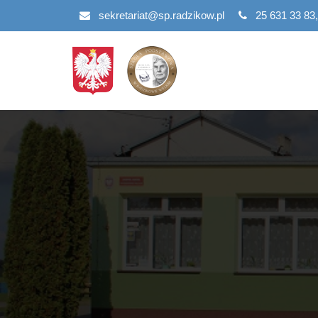
Przejdź
sekretariat@sp.radzikow.pl
25 631 33 83,
do
treści