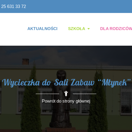
 25 631 33 72
AKTUALNOŚCI
SZKOŁA
DLA RODZICÓ
Wycieczka do Sali Zabaw “Młynek”
Powrót do strony głównej