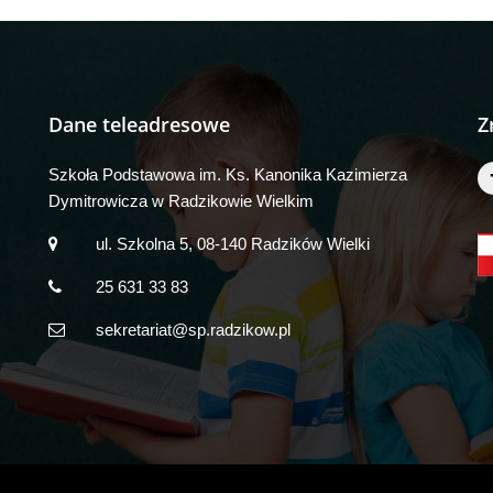
Dane teleadresowe
Z
Szkoła Podstawowa im. Ks. Kanonika Kazimierza
Dymitrowicza w Radzikowie Wielkim
ul. Szkolna 5, 08-140 Radzików Wielki
25 631 33 83
sekretariat@sp.radzikow.pl