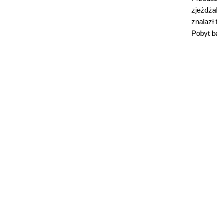
zjeżdżal
znalazł 
Pobyt b