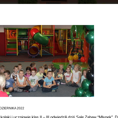
DZIERNIKA 2022
olaki i uczniowie klas II – III odwiedzili dziś Salę Zabaw “Młynek”. D