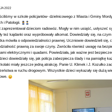
JA 2022
ściliśmy w szkole policjantów- dzielnicowego z Miasta i Gminy Mord
ch i Patologii.
nt zaprezentował dzieciom radiowóz. Mogły w nim usiąść, usłyszeć s
ły też kajdanki oraz wypróbowały alkomat. Dowiedziały się, na czym 
tka mówiła o odpowiedzialności prawnej. Uczniowie dowiedzieli się, c
dzialność prawną za swoje czyny. Zwróciła również uwagę na bezpi
gami elektrycznymi i quadami. Powiedziała, jak ważne jest bezpiecze
zieci dowiedziały się, jak policja zabezpiecza ślady i na pamiątkę ka
olaki miały jeszcze jedną atrakcję. Panie U. Klimek i J. Kozułko za
zeństwa w ruchu drogowym. Wszystkie dzieci wykazały się dużą wied
kowe.