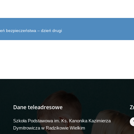
igacja
eń bezpieczeństwa – dzień drugi
su
Dane teleadresowe
Z
Szkoła Podstawowa im. Ks. Kanonika Kazimierza
Dymitrowicza w Radzikowie Wielkim