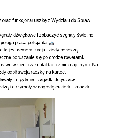
y oraz funkcjonariuszkę z Wydziału do Spraw
ygnały dźwiękowe i zobaczyć sygnały świetlne.
polega praca policjanta.
o to jest demoralizacja i kiedy ponoszą
eczne poruszanie się po drodze rowerami,
ństwo w sieci i w kontaktach z nieznajomymi. Na
żdy odbił swoją rączkę na kartce.
dawały im pytania i zagadki dotyczące
zą i otrzymały w nagrodę cukierki i znaczki