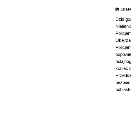
18 MA
Dziś go
Nieletni
Policja
Obejrza
Policjan
odpowie
hulajno
koniec d
Przedszk
bezpiec
odblas