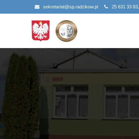
Przejdź
sekretariat@sp.radzikow.pl
25 631 33 83,
do
treści