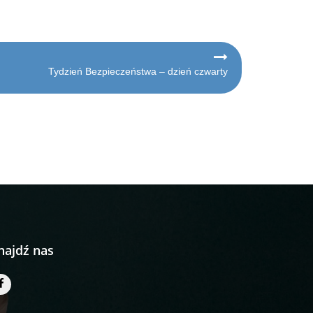
Tydzień Bezpieczeństwa – dzień czwarty
najdź nas