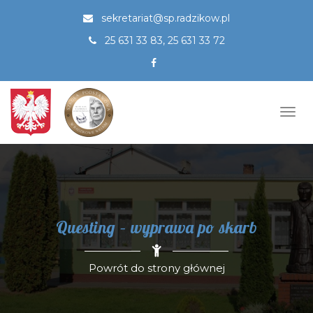
Przejdź
sekretariat@sp.radzikow.pl
do
treści
25 631 33 83, 25 631 33 72
Togg
navi
Questing – wyprawa po skarb
Powrót do strony głównej