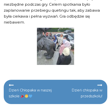
niezbędne podczas gry. Celem spotkania było
zaplanowanie przebiegu quetingu tak, aby zabawa
była ciekawa i pełna wyzwań. Gra odbędzie się
niebawem.
Nawigacja
Dzień Chłopaka w naszej
Dzień chłopaka w
szkole
przedszkolu!
wpisu