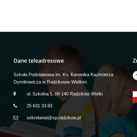
Dane teleadresowe
Z
Szkoła Podstawowa im. Ks. Kanonika Kazimierza
Dymitrowicza w Radzikowie Wielkim
ul. Szkolna 5, 08-140 Radzików Wielki
25 631 33 83
sekretariat@sp.radzikow.pl