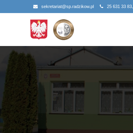
Przejdź
sekretariat@sp.radzikow.pl
25 631 33 83,
do
treści