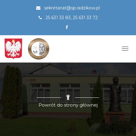
Przejdź
sekretariat@sp.radzikow.pl
do
treści
25 631 33 83, 25 631 33 72
Togg
navi
Powrót do strony głównej