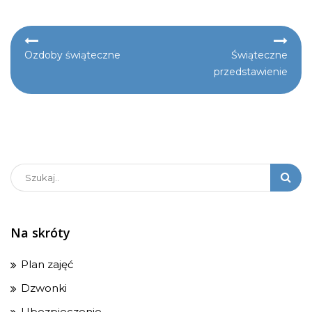
Nawigacja
Ozdoby świąteczne
Świąteczne
przedstawienie
wpisu
Na skróty
Plan zajęć
Dzwonki
Ubezpieczenie